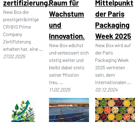
zertifizierung.
Raum für
Mittelpunkt
New Box die
Wachstum
der Paris
prestigeträchtige
und
Packaging
CRIBIS Prime
Company
Innovation.
Week 2025
Zertifizierung
New Box wächst
New Box wird auf
erhalten hat, eine ...
und verbessert sich
der Paris
27.02.2025
stetig weiter und
Packaging Week
bleibt dabei stets
2025 vertreten
seiner Mission
sein, dem
treu, ...
internationalen ...
11.02.2025
02.12.2024