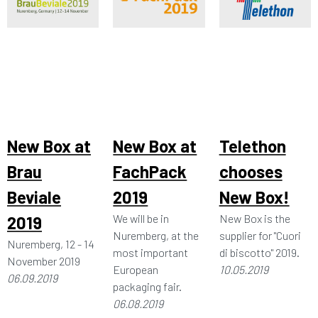
New Box at
New Box at
Telethon
Brau
FachPack
chooses
Beviale
2019
New Box!
We will be in
New Box is the
2019
Nuremberg, at the
supplier for "Cuori
Nuremberg, 12 - 14
most important
di biscotto" 2019.
November 2019
European
10.05.2019
06.09.2019
packaging fair.
06.08.2019