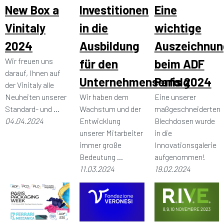
New Box a
Investitionen
Eine
Vinitaly
in die
wichtige
2024
Ausbildung
Auszeichnun
Wir freuen uns
für den
beim ADF
darauf, Ihnen auf
Unternehmenserfolg
Paris 2024
der Vinitaly alle
Neuheiten unserer
Wir haben dem
Eine unserer
Standard- und ...
Wachstum und der
maßgeschneiderten
04.04.2024
Entwicklung
Blechdosen wurde
unserer Mitarbeiter
in die
immer große
Innovationsgalerie
Bedeutung ...
aufgenommen!
11.03.2024
19.02.2024