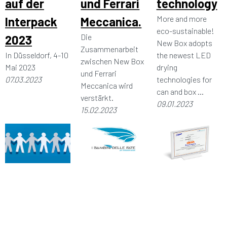
auf der
und Ferrari
technology
More and more
Interpack
Meccanica.
eco-sustainable!
Die
2023
New Box adopts
Zusammenarbeit
In Düsseldorf, 4-10
the newest LED
zwischen New Box
Mai 2023
drying
und Ferrari
07.03.2023
technologies for
Meccanica wird
can and box ...
verstärkt.
09.01.2023
15.02.2023