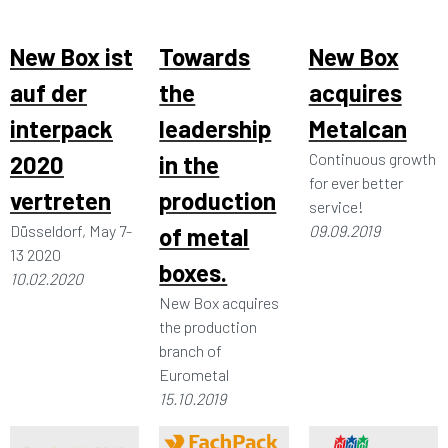
New Box ist
Towards
New Box
auf der
the
acquires
interpack
leadership
Metalcan
Continuous growth
2020
in the
for ever better
vertreten
production
service!
Düsseldorf, May 7-
09.09.2019
of metal
13 2020
boxes.
10.02.2020
New Box acquires
the production
branch of
Eurometal
15.10.2019