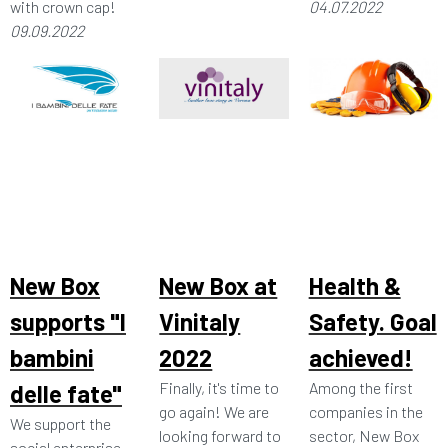
with crown cap!
04.07.2022
09.09.2022
New Box
New Box at
Health &
supports "I
Vinitaly
Safety. Goal
bambini
2022
achieved!
Finally, it's time to
Among the first
delle fate"
go again! We are
companies in the
We support the
looking forward to
sector, New Box
social enterprise