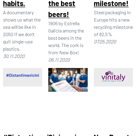
habits.
the best
milestone!
A documentary
Steel packaging in
beers!
shows us what the
Europe hits a new
1906 by Estrella
sea will be like in
recycling milestone
Galicia among the
2050 if we don't
of 82.5%
best beers in the
quit single-use
07.05.2020
world. The cork is
plastics.
from New Box!
30.11.2020
06.11.2020