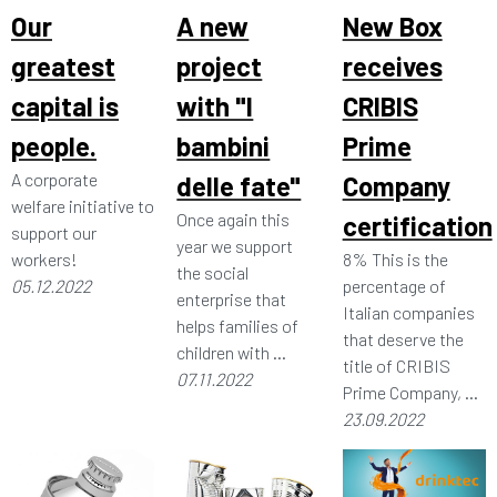
Our
A new
New Box
greatest
project
receives
capital is
with "I
CRIBIS
people.
bambini
Prime
A corporate
delle fate"
Company
welfare initiative to
Once again this
certification
support our
year we support
workers!
8% This is the
the social
05.12.2022
percentage of
enterprise that
Italian companies
helps families of
that deserve the
children with ...
title of CRIBIS
07.11.2022
Prime Company, ...
23.09.2022