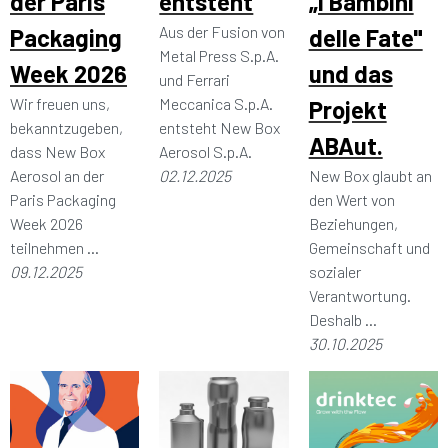
der Paris
entsteht
„I Bambini
Aus der Fusion von
Packaging
delle Fate"
Metal Press S.p.A.
Week 2026
und das
und Ferrari
Wir freuen uns,
Meccanica S.p.A.
Projekt
bekanntzugeben,
entsteht New Box
ABAut.
dass New Box
Aerosol S.p.A.
Aerosol an der
02.12.2025
New Box glaubt an
Paris Packaging
den Wert von
Week 2026
Beziehungen,
teilnehmen ...
Gemeinschaft und
09.12.2025
sozialer
Verantwortung.
Deshalb ...
30.10.2025