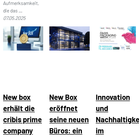
Aufmerksamkeit,
die das ...
07.05.2025
New box
New Box
Innovation
erhält die
eröffnet
und
cribis prime
seine neuen
Nachhaltigke
company
Büros: ein
im