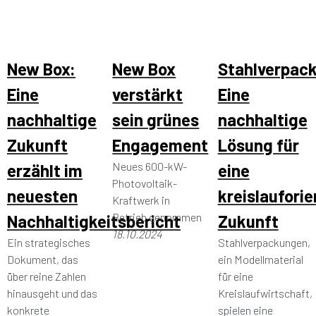
New Box:
New Box
Stahlverpac
Eine
verstärkt
Eine
nachhaltige
sein grünes
nachhaltige
Zukunft
Engagement
Lösung für
Neues 600-kW-
erzählt im
eine
Photovoltaik-
neuesten
kreislauforie
Kraftwerk in
Betrieb genommen
Nachhaltigkeitsbericht
Zukunft
18.10.2024
Ein strategisches
Stahlverpackungen,
Dokument, das
ein Modellmaterial
über reine Zahlen
für eine
hinausgeht und das
Kreislaufwirtschaft,
konkrete
spielen eine