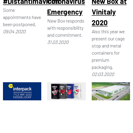
#Distantimavicini
Coronavirus
New Box at
Some
Emergency
Vinitaly
appointments have
New Box responds
2020
been postponed.
with responsibility
09.04.2020
Also this year we
and commitment.
present our cage
31.03.2020
stop and metal
containers for
premium
packaging.
02.03.2020