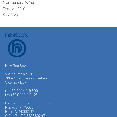
Montagnana Wine
Festival 2019
02.05.2019
New Box SpA
Via Industriale, 11
36043 Camisano Vicentino
Vicenza - Italy
tel +39 0444 419 500
fax +39 0444 410 123
Cap. soc. € 5.200.000,00 I.V.
R.E.A. VI N.175332
Mecc. N. VI000237
C.F. e P.I. IT01653680247