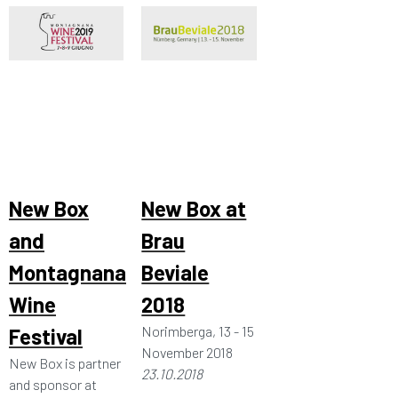
New Box
New Box at
and
Brau
Montagnana
Beviale
Wine
2018
Norimberga, 13 - 15
Festival
November 2018
New Box is partner
23.10.2018
and sponsor at