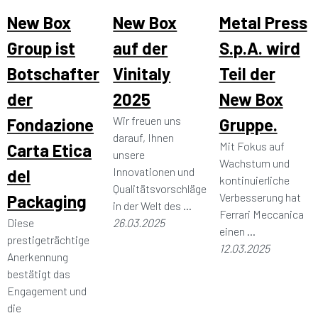
New Box
New Box
Metal Press
Group ist
auf der
S.p.A. wird
Botschafter
Vinitaly
Teil der
der
2025
New Box
Wir freuen uns
Fondazione
Gruppe.
darauf, Ihnen
Mit Fokus auf
Carta Etica
unsere
Wachstum und
Innovationen und
del
kontinuierliche
Qualitätsvorschläge
Verbesserung hat
Packaging
in der Welt des ...
Ferrari Meccanica
Diese
26.03.2025
einen ...
prestigeträchtige
12.03.2025
Anerkennung
bestätigt das
Engagement und
die