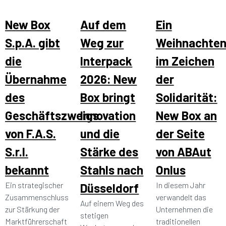
New Box
Auf dem
Ein
S.p.A. gibt
Weg zur
Weihnachte
die
Interpack
im Zeichen
Übernahme
2026: New
der
des
Box bringt
Solidarität:
Geschäftszweigs
Innovation
New Box an
von F.A.S.
und die
der Seite
S.r.l.
Stärke des
von ABAut
bekannt
Stahls nach
Onlus
Ein strategischer
In diesem Jahr
Düsseldorf
Zusammenschluss
verwandelt das
Auf einem Weg des
zur Stärkung der
Unternehmen die
stetigen
Marktführerschaft
traditionellen