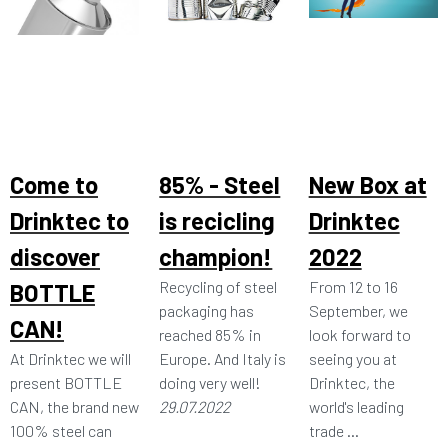
Come to
85% - Steel
New Box at
Drinktec to
is recicling
Drinktec
discover
champion!
2022
Recycling of steel
From 12 to 16
BOTTLE
packaging has
September, we
CAN!
reached 85% in
look forward to
At Drinktec we will
Europe. And Italy is
seeing you at
present BOTTLE
doing very well!
Drinktec, the
CAN, the brand new
29.07.2022
world's leading
100% steel can
trade ...