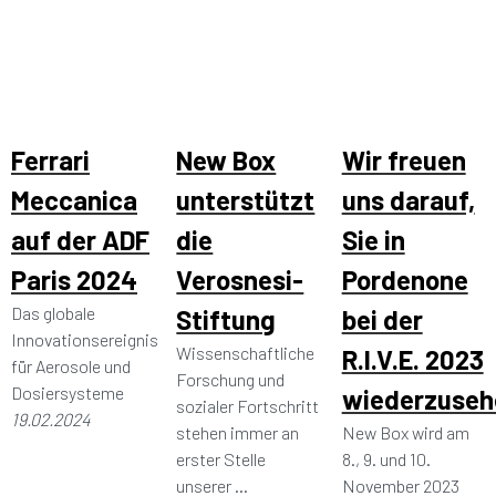
Ferrari
New Box
Wir freuen
Meccanica
unterstützt
uns darauf,
auf der ADF
die
Sie in
Paris 2024
Verosnesi-
Pordenone
Das globale
Stiftung
bei der
Innovationsereignis
Wissenschaftliche
R.I.V.E. 2023
für Aerosole und
Forschung und
Dosiersysteme
wiederzuseh
sozialer Fortschritt
19.02.2024
stehen immer an
New Box wird am
erster Stelle
8., 9. und 10.
unserer ...
November 2023