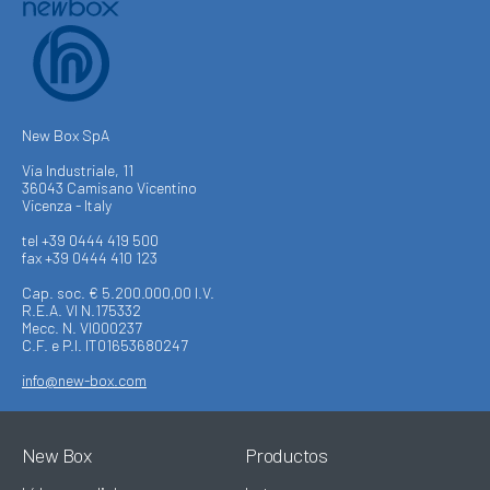
New Box SpA
Via Industriale, 11
36043 Camisano Vicentino
Vicenza - Italy
tel +39 0444 419 500
fax +39 0444 410 123
Cap. soc. € 5.200.000,00 I.V.
R.E.A. VI N.175332
Mecc. N. VI000237
C.F. e P.I. IT01653680247
info@new-box.com
New Box
Productos