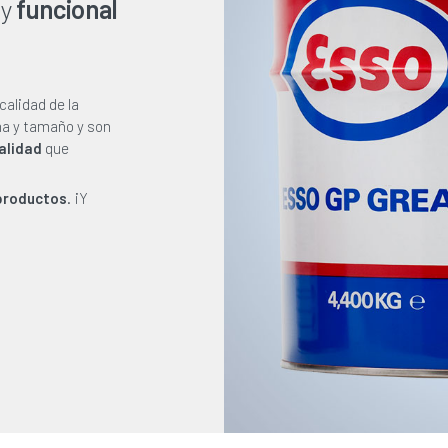
y
funcional
calidad de la
a y tamaño y son
alidad
que
productos
. ¡Y