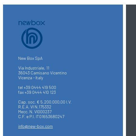
New Box SpA
Via Industriale, 11
36043 Camisano Vicentino
Vicenza - Italy
tel +39 0444 419 500
fax +39 0444 410 123
Cap. soc. € 5.200.000,00 I.V.
R.E.A. VI N.175332
Mecc. N. VI000237
C.F. e P.I. IT01653680247
info@new-box.com