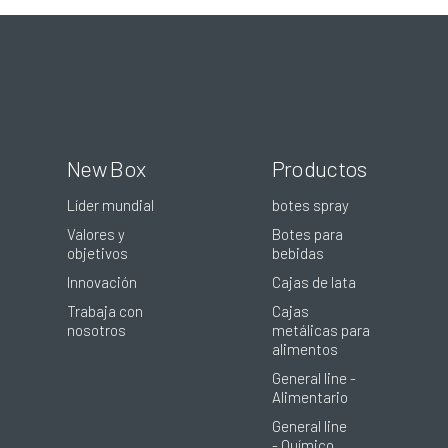
New Box
Productos
Líder mundial
botes spray
Valores y
Botes para
objetivos
bebidas
Innovación
Cajas de lata
Trabaja con
Cajas
nosotros
metálicas para
alimentos
General line -
Alimentario
General line
- Químico