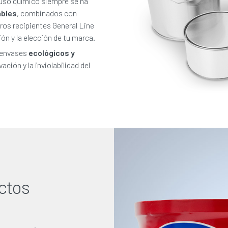
 uso químico siempre se ha
ables
, combinados con
os recipientes General Line
ón y la elección de tu marca.
 envases
ecológicos
y
ación y la inviolabilidad del
ctos