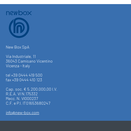
New Box SpA
Via Industriale, 11
36043 Camisano Vicentino
Vicenza - Italy
tel +39 0444 419 500
fax +39 0444 410 123
Cap. soc. € 5.200.000,00 I.V.
R.E.A. VI N.175332
Mecc. N. VI000237
C.F. e P.I. IT01653680247
info@new-box.com