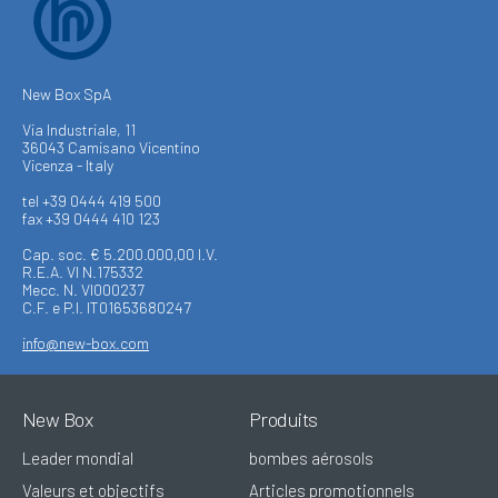
New Box SpA
Via Industriale, 11
36043 Camisano Vicentino
Vicenza - Italy
tel +39 0444 419 500
fax +39 0444 410 123
Cap. soc. € 5.200.000,00 I.V.
R.E.A. VI N.175332
Mecc. N. VI000237
C.F. e P.I. IT01653680247
info@new-box.com
New Box
Produits
Leader mondial
bombes aérosols
Valeurs et objectifs
Articles promotionnels