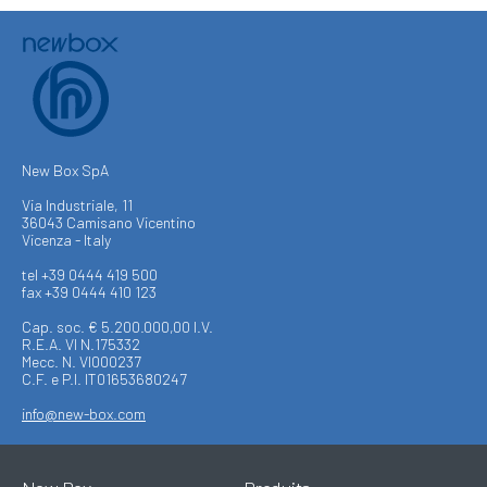
New Box SpA
Via Industriale, 11
36043 Camisano Vicentino
Vicenza - Italy
tel +39 0444 419 500
fax +39 0444 410 123
Cap. soc. € 5.200.000,00 I.V.
R.E.A. VI N.175332
Mecc. N. VI000237
C.F. e P.I. IT01653680247
info@new-box.com