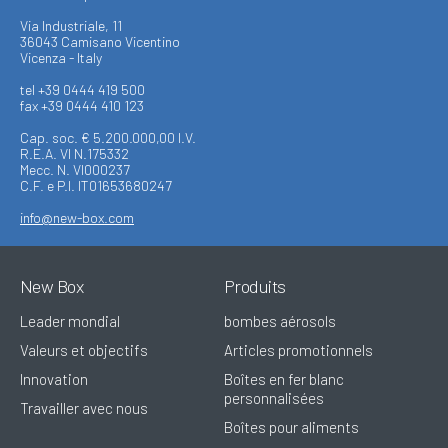
Via Industriale, 11
36043 Camisano Vicentino
Vicenza - Italy
tel +39 0444 419 500
fax +39 0444 410 123
Cap. soc. € 5.200.000,00 I.V.
R.E.A. VI N.175332
Mecc. N. VI000237
C.F. e P.I. IT01653680247
info@new-box.com
New Box
Produits
Leader mondial
bombes aérosols
Valeurs et objectifs
Articles promotionnels
Innovation
Boîtes en fer blanc
personnalisées
Travailler avec nous
Boîtes pour aliments