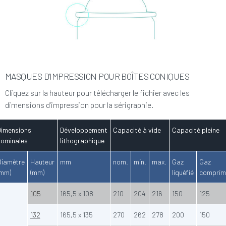
MASQUES D’IMPRESSION POUR BOÎTES CONIQUES
Cliquez sur la hauteur pour télécharger le fichier avec les
dimensions d’impression pour la sérigraphie.
Dimensions
Développement
Capacité à vide
Capacité pleine
nominales
lithographique
Diamètre
Hauteur
mm
nom.
min.
max.
Gaz
Gaz
(mm)
(mm)
liquéfié
comprim
105
165,5 x 108
210
204
216
150
125
132
165,5 x 135
270
262
278
200
150