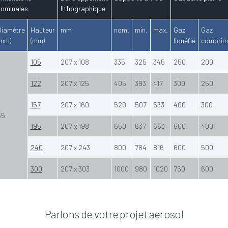
nominales
lithographique
Diamètre
Hauteur
mm
nom.
min.
max.
Gaz
Gaz
(mm)
(mm)
liquéfié
comprim
105
207 x 108
335
325
345
250
200
122
207 x 125
405
393
417
300
250
157
207 x 160
520
507
533
400
300
65
195
207 x 198
650
637
663
500
400
240
207 x 243
800
784
816
600
500
300
207 x 303
1000
980
1020
750
600
Parlons de votre projet aerosol