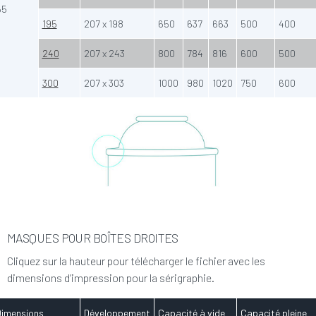
65
195
207 x 198
650
637
663
500
400
240
207 x 243
800
784
816
600
500
300
207 x 303
1000
980
1020
750
600
MASQUES POUR BOÎTES DROITES
Cliquez sur la hauteur pour télécharger le fichier avec les
dimensions d’impression pour la sérigraphie.
Dimensions
Développement
Capacité à vide
Capacité pleine