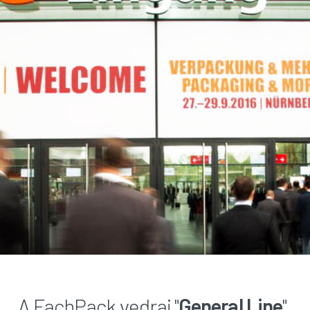
A FachPack vedrai "
General Line
".