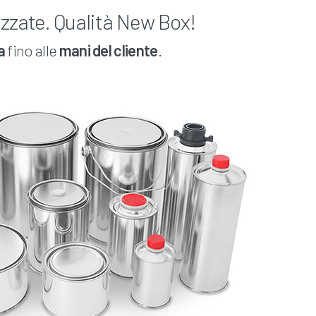
izzate. Qualità New Box!
a
fino alle
mani del cliente
.