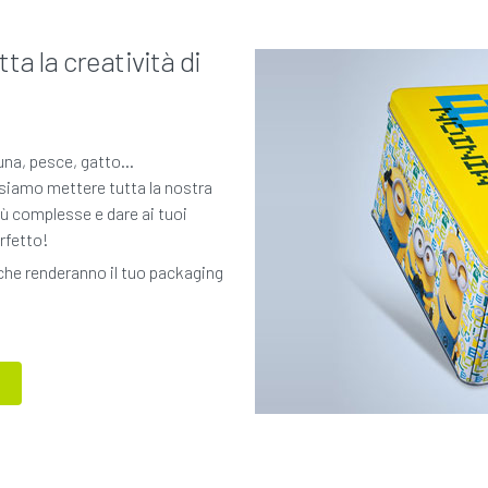
ta la creatività di
na, pesce, gatto...
siamo mettere tutta la nostra
iù complesse e dare ai tuoi
rfetto!
 che renderanno il tuo packaging