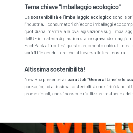
Tema chiave "Imballaggio ecologico"
La
sostenibilità e l'imballaggio ecologico
sono le pr
l'industria. I consumatori chiedono imballaggi ecocompatib
quotidiana, mentre la nuova legislazione sugli imballaggi
dell'UE in materia di plastica stanno gravando maggiorme
FachPack affronterà questo argomento caldo. Il tema c
sarà il filo conduttore che attraversa l'intera mostra.
Altissima sostenibilità!
New Box presenterà i
barattoli "General Line" e le sc
packaging ad altissima sostenibilità che si riciclano al 
promozionali, che si possono riutilizzare restando addiritt