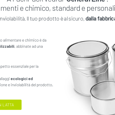
limenti e chimico, standard e personal
violabilità. Il tuo prodotto è al sicuro,
dalla fabbric
so alimentare e chimico è da
izzabili
, abbinate ad una
spetto essenziale per la
allaggi
ecologici ed
ne e inviolabilità del prodotto.
N LATTA