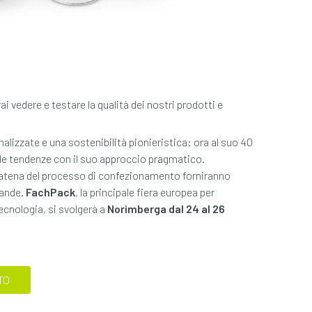
i vedere e testare la qualità dei nostri prodotti e
alizzate e una sostenibilità pionieristica: ora al suo 40
le tendenze con il suo approccio pragmatico.
 catena del processo di confezionamento forniranno
mande.
FachPack
, la principale fiera europea per
 tecnologia, si svolgerà a
Norimberga dal 24 al 26
TO