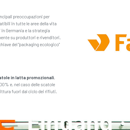
incipali preoccupazioni per
ili in tutte le aree della vita
 in Germania e la strategia
nte su produttori e rivenditori.
hiave del "packaging ecologico"
atole in latta promozionali
,
100% e, nel caso delle scatole
ura fuori dal ciclo dei rifiuti.