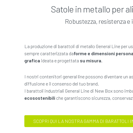
Satole in metallo per a
Robustezza, resistenza e in
La produzione di barattoli di metallo General Line per u
sempre caratterizzata da
forme e dimensioni personal
grafica
ideata e progettata
su misura
.
I nostri contenitori general line possono diventare un a
diffusione e il consenso del tuo brand.
I barattoli industriali General Line di New Box sono imb
ecosostenibili
che garantiscono sicurezza, conservazio
SCOPRI QUI LA NOSTRA GAMMA DI BARATTOLI I