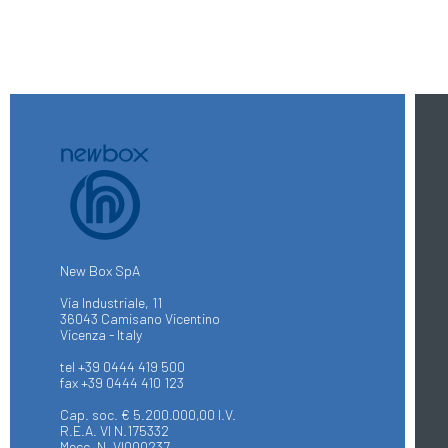
New Box SpA
Via Industriale, 11
36043 Camisano Vicentino
Vicenza - Italy
tel +39 0444 419 500
fax +39 0444 410 123
Cap. soc. € 5.200.000,00 I.V.
R.E.A. VI N.175332
Mecc. N. VI000237