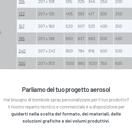
105
207 x 108
335
325
345
250
200
122
207 x 125
405
393
417
300
250
157
207 x 160
520
507
533
400
300
5
195
207 x 198
650
637
663
500
400
240
207 x 243
800
784
816
600
500
300
207 x 303
1000
980
1020
750
600
Parliamo del tuo progetto aerosol
Hai bisogno di bombole spray personalizzate per il tuo prodotto?
Il nostro reparto tecnico e commerciale è a disposizione per
guidarti nella scelta del formato, dei materiali, delle
soluzioni grafiche e dei volumi produttivi.