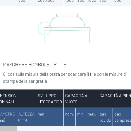
300
207 x 303
1000
980
1020
750
600
MASCHERE BOMBOLE DRITTE
Clicca sulla misura dell'altezza per scaricare il file con le misure di
stampa della serigrafia
IMENSIONI
SVILUPPO
CAPACITÀ A
CAPACITÀ A PIE
OMINALI
LITOGRAFICO
VUOTO
IAMETRO
ALTEZZA
mm
nom.
min.
max.
gas
gas
mm)
(mm)
liquido
compres