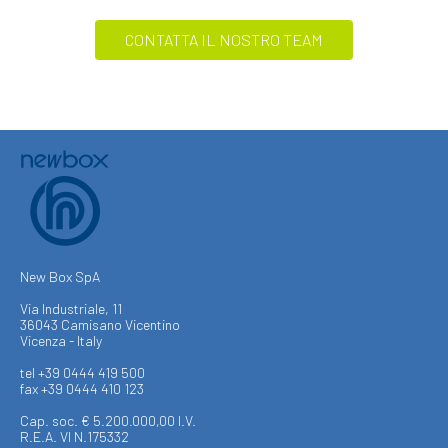
CONTATTA IL NOSTRO TEAM
New Box SpA
Via Industriale, 11
36043 Camisano Vicentino
Vicenza - Italy
tel +39 0444 419 500
fax +39 0444 410 123
Cap. soc. € 5.200.000,00 I.V.
R.E.A. VI N.175332