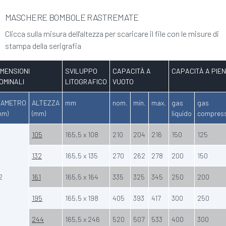
MASCHERE BOMBOLE RASTREMATE
Clicca sulla misura dell'altezza per scaricare il file con le misure di
stampa della serigrafia
IMENSIONI
SVILUPPO
CAPACITÀ A
CAPACITÀ A PIE
OMINALI
LITOGRAFICO
VUOTO
IAMETRO
ALTEZZA
mm
nom.
min.
max.
gas
gas
mm)
(mm)
liquido
compres
105
165,5 x 108
210
204
216
150
125
132
165,5 x 135
270
262
278
200
150
2
161
165,5 x 164
335
325
345
250
200
195
165,5 x 198
405
393
417
300
250
244
165,5 x 246
520
507
533
400
300