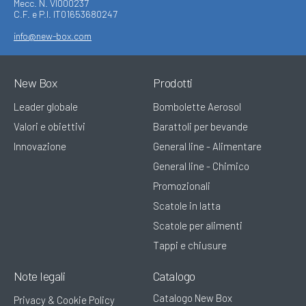
Mecc. N. VI000237
C.F. e P.I. IT01653680247
info@new-box.com
New Box
Prodotti
Leader globale
Bombolette Aerosol
Valori e obiettivi
Barattoli per bevande
Innovazione
General line - Alimentare
General line - Chimico
Promozionali
Scatole in latta
Scatole per alimenti
Tappi e chiusure
Note legali
Catalogo
Catalogo New Box
Privacy & Cookie Policy