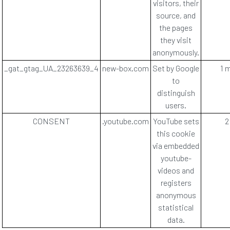
visitors, their
source, and
the pages
they visit
anonymously.
_gat_gtag_UA_23263639_4
new-box.com
Set by Google
1 
to
distinguish
users.
CONSENT
.youtube.com
YouTube sets
2
this cookie
via embedded
youtube-
videos and
registers
anonymous
statistical
data.