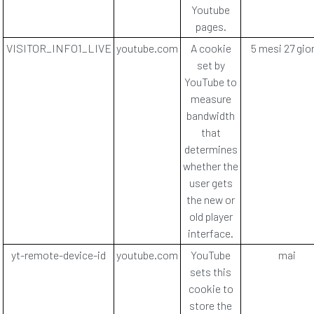
Youtube
pages.
VISITOR_INFO1_LIVE
youtube.com
A cookie
5 mesi 27 gio
set by
YouTube to
measure
bandwidth
that
determines
whether the
user gets
the new or
old player
interface.
yt-remote-device-id
youtube.com
YouTube
mai
sets this
cookie to
store the