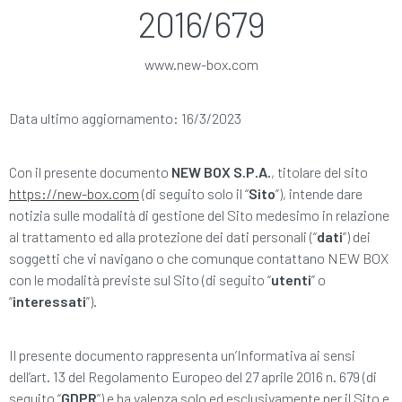
2016/679
www.new-box.com
Data ultimo aggiornamento: 16/3/2023
Con il presente documento
NEW BOX S.P.A.
, titolare del sito
https://new-box.com
(di seguito solo il “
Sito
”), intende dare
notizia sulle modalità di gestione del Sito medesimo in relazione
al trattamento ed alla protezione dei dati personali (“
dati
”) dei
soggetti che vi navigano o che comunque contattano NEW BOX
con le modalità previste sul Sito (di seguito “
utenti
” o
“
interessati
”).
Il presente documento rappresenta un’Informativa ai sensi
dell’art. 13 del Regolamento Europeo del 27 aprile 2016 n. 679 (di
seguito “
GDPR
”) e ha valenza solo ed esclusivamente per il Sito e