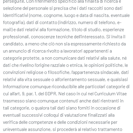
perseguite. Con riferimento specifico alla finalità di ricerca e
selezione del personale si precisa che i dati raccolti sono dati
identificativi (nome, cognome, luogo e data di nascita, eventuale
fotografia), dati di contatto (indirizzo, numero di telefono, e-
mail) e dati relativi alla formazione, titolo di studio, esperienze
professionali, conoscenze tecniche dell’interessato. Si invita il
candidato, a meno che ciò non sia espressamente richiesto da
un annuncio di ricerca rivolto a lavoratori appartenenti a
categorie protette, a non comunicare dati relativi alla salute, né
dati che rivelino l’origine razziale o etnica, le opinioni politiche, le
convinzioni religiose o filosofiche, l’appartenenza sindacale, dati
relativi alla vita sessuale o all’orientamento sessuale, e qualsiasi
informazione comunque riconducibile alle particolari categorie di
cui all’art. 9, par. 1, del GDPR. Nel caso in cui nel Curriculum Vitae
trasmesso siano comunque contenuti anche dati rientranti in
tali categorie, o qualora tali dati siano forniti in occasione di
eventuali successivi colloqui di valutazione finalizzati alla
verifica delle competenze e delle condizioni necessarie per
un’eventuale assunzione, si procederà al relativo trattamento