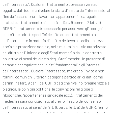
dell’interessato”. Qualora il trattamento dovesse avere ad
oggetto dati idonei a rivelare lo stato di salute dell’interessato, al
fine dell’assunzione di lavoratori appartenenti a categorie
protette, il trattamento si baserà sull’art. 9 comma 2 lett. b)
GDPR: “Il trattamento è necessario per assolvere gli obblighi ed
esercitare i diritti specifici del titolare del trattamento o
dell’interessato in materia di diritto del lavoro e della sicurezza
sociale e protezione sociale, nella misura in cui sia autorizzato
dal diritto dell’Unione o degli Stati membri o da un contratto
collettivo ai sensi del diritto degli Stati membri, in presenza di
garanzie appropriate per i diritti fondamentali e gli interessi
dell’interessato”. Qualora l’interessato, malgrado l’invito a non
fornirli, comunichi ulteriori categorie particolari di dati come
definiti nell’art. 9 par. 1 del GDPR (dati che rivelino l’origine razziale
o etnica, le opinioni politiche, le convinzioni religiose o
filosofiche, l’appartenenza sindacale ecc.), il trattamento dei
medesimi sarà condizionato al previo rilascio del consenso
dell’interessato ai sensi dell’art. 9, par. 2, lett. a) del GDPR, fermo