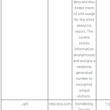
data and also
keeps track
of site usage
for the site's
analytics
report. The
cookie
stores
information
anonymously
and assigns a
randomly
generated
number to
recognize
unique
visitors.
_gid
new-box.com
Installed by
1 
Google