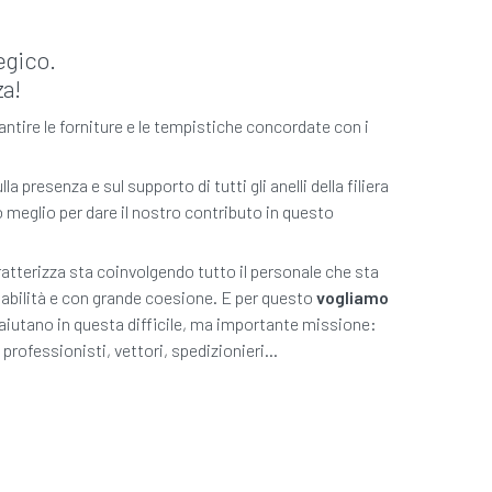
egico.
za!
tire le forniture e le tempistiche concordate con i
presenza e sul supporto di tutti gli anelli della filiera
meglio per dare il nostro contributo in questo
ratterizza sta coinvolgendo tutto il personale che sta
abilità e con grande coesione. E per questo
vogliamo
aiutano in questa difficile, ma importante missione:
professionisti, vettori, spedizionieri...