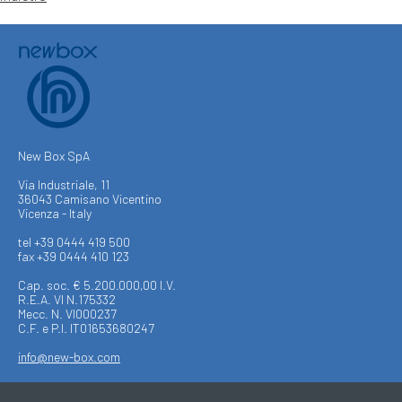
New Box SpA
Via Industriale, 11
36043 Camisano Vicentino
Vicenza - Italy
tel +39 0444 419 500
fax +39 0444 410 123
Cap. soc. € 5.200.000,00 I.V.
R.E.A. VI N.175332
Mecc. N. VI000237
C.F. e P.I. IT01653680247
info@new-box.com