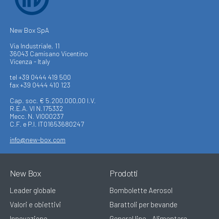
New Box SpA
Via Industriale, 11
36043 Camisano Vicentino
Vicenza - Italy
tel +39 0444 419 500
fax +39 0444 410 123
Cap. soc. € 5.200.000,00 I.V.
R.E.A. VI N.175332
Mecc. N. VI000237
C.F. e P.I. IT01653680247
info@new-box.com
New Box
Prodotti
Leader globale
Bombolette Aerosol
Valori e obiettivi
Barattoli per bevande
Innovazione
General line - Alimentare