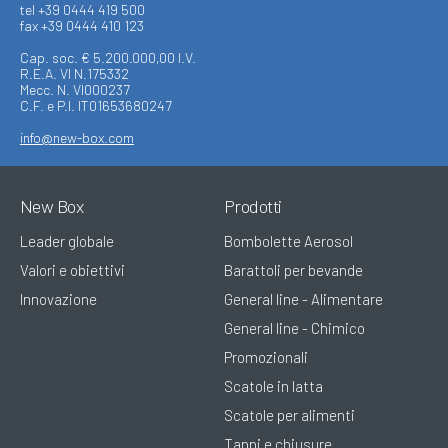
tel +39 0444 419 500
fax +39 0444 410 123
Cap. soc. € 5.200.000,00 I.V.
R.E.A. VI N.175332
Mecc. N. VI000237
C.F. e P.I. IT01653680247
info@new-box.com
New Box
Prodotti
Leader globale
Bombolette Aerosol
Valori e obiettivi
Barattoli per bevande
Innovazione
General line - Alimentare
General line - Chimico
Promozionali
Scatole in latta
Scatole per alimenti
Tappi e chiusure