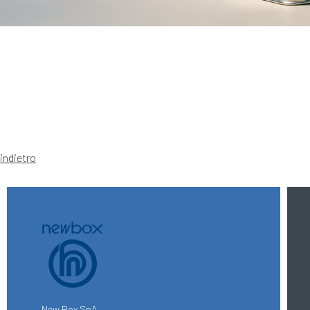
indietro
New Box SpA