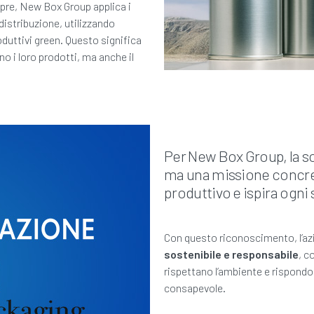
mpre, New Box Group applica i
e distribuzione, utilizzando
oduttivi green. Questo significa
no i loro prodotti, ma anche il
Per New Box Group, la so
ma una missione concret
produttivo e ispira ogni 
Con questo riconoscimento, l’a
sostenibile e responsabile
, c
rispettano l’ambiente e rispondo
consapevole.