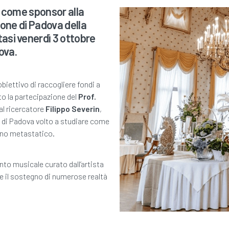
 come sponsor alla
one di Padova della
si venerdì 3 ottobre
ova.
biettivo di raccogliere fondi a
to la partecipazione del
Prof.
al ricercatore
Filippo Severin
,
i di Padova volto a studiare come
seno metastatico.
o musicale curato dall’artista
e il sostegno di numerose realtà