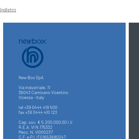
indietro
New Box SpA
Via Industriale, 11
36043 Camisano Vicentino
Vicenza - Italy
tel +39 0444 419 500
fax +39 0444 410 123
Cap. soc. € 5.200.000,00 I.V.
R.E.A. VI N.175332
Mecc. N. VI000237
C.F. e P.I. IT01653680247